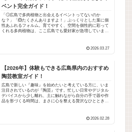
ベント完全ガイド！
「🙄広島で多肉植物と出会えるイベントってないのか
な？」「🙆たくさんありますよ！」ぷっくりとした葉に個
性あふれるフォルム。育てやすく、空間を個性的に彩って
くれる多肉植物は、ここ広島でも愛好家が急増していま
す。本記事では、2026年に広島県内で...
2026.03.27
【2026年】体験もできる広島県内のおすすめ
陶芸教室ガイド！
広島で新しい『趣味』を始めたいと考えている方に、いま
注目されているのが『陶芸』です。忙しい日常やデジタル
デバイスから少し離れ、土に触れながら自分の手で器や作
品を形づくる時間は、まさに心を整える贅沢なひととき。
また最近では「自分のペットにぴっ...
2026.02.28