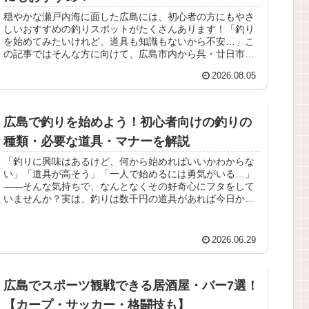
穏やかな瀬戸内海に面した広島には、初心者の方にもやさ
しいおすすめの釣りスポットがたくさんあります！「釣り
を始めてみたいけれど、道具も知識もないから不安…」こ
の記事ではそんな方に向けて、広島市内から呉・廿日市・
三原まで、足場のよい堤防や公園整...
2026.08.05
広島で釣りを始めよう！初心者向けの釣りの
種類・必要な道具・マナーを解説
「釣りに興味はあるけど、何から始めればいいかわからな
い」「道具が高そう」「一人で始めるには勇気がいる…」
——そんな気持ちで、なんとなくその好奇心にフタをして
いませんか？実は、釣りは数千円の道具があれば今日から
でも始められる趣味なんです！特に...
2026.06.29
広島でスポーツ観戦できる居酒屋・バー7選！
【カープ・サッカー・格闘技も】