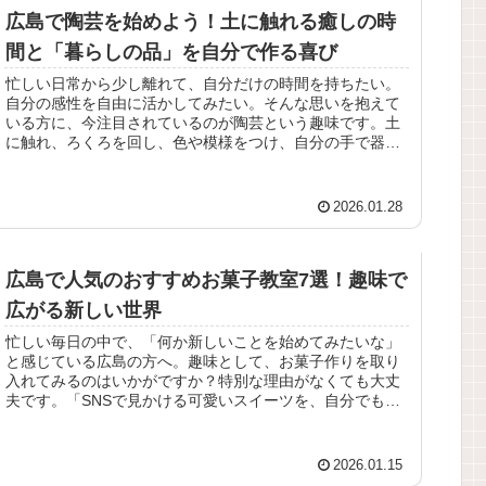
広島で陶芸を始めよう！土に触れる癒しの時
間と「暮らしの品」を自分で作る喜び
忙しい日常から少し離れて、自分だけの時間を持ちたい。
自分の感性を自由に活かしてみたい。そんな思いを抱えて
いる方に、今注目されているのが陶芸という趣味です。土
に触れ、ろくろを回し、色や模様をつけ、自分の手で器を
生み出す――その静かで創造的な時...
2026.01.28
広島で人気のおすすめお菓子教室7選！趣味で
広がる新しい世界
忙しい毎日の中で、「何か新しいことを始めてみたいな」
と感じている広島の方へ。趣味として、お菓子作りを取り
入れてみるのはいかがですか？特別な理由がなくても大丈
夫です。「SNSで見かける可愛いスイーツを、自分でも作
ってみたい」「週末に焼き菓子を...
2026.01.15