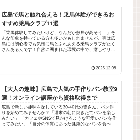
広島で馬と触れ合える！乗馬体験ができるお
すすめ乗馬クラブ11選
「乗馬体験してみたいけど、なんだか敷居が高そう…」そ
んな印象を持っている方も多いかもしれませんが、実は広
島には初心者でも気軽に馬とふれあえる乗馬クラブがたく
さんあるんです！自然に囲まれた環境の中で、癒しやリフ
レッシュ・体づくりや趣味の充実を...
2025.12.08
【大人の趣味】広島で人気の手作りパン教室9
選！オンライン講座から資格取得まで
広島で新しい趣味を探している30-40代の皆さん、パン作
りを始めてみませんか？「週末の朝に焼きたてパンを楽し
みたい」 「カフェやSNSで見かけるような可愛いパンを作
ってみたい」「自分の体質にあった健康的なパンを食べた
い」そんな思いを叶えてく...