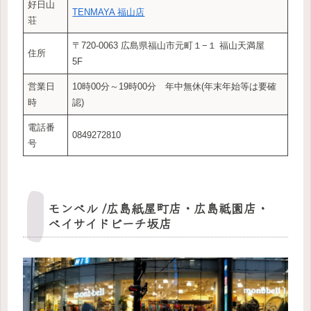
好日山
TENMAYA 福山店
荘
〒720-0063 広島県福山市元町１−１ 福山天満屋
住所
5F
営業日
10時00分～19時00分 年中無休(年末年始等は要確
時
認)
電話番
0849272810
号
モンベル /広島紙屋町店・広島祗園店・
ベイサイドビーチ坂店