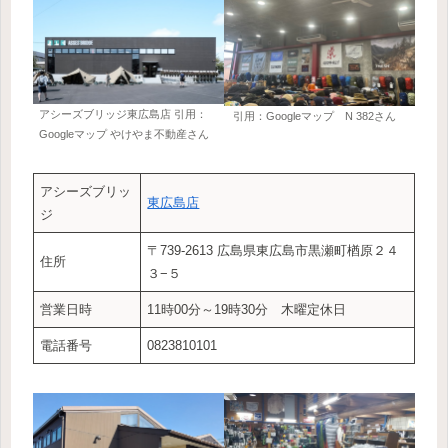
アシーズブリッジ東広島店 引用：
引用：Googleマップ N 382さん
Googleマップ やけやま不動産さん
アシーズブリッ
東広島店
ジ
〒739-2613 広島県東広島市黒瀬町楢原２４
住所
３−５
営業日時
11時00分～19時30分 木曜定休日
電話番号
0823810101