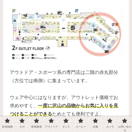
アウトドア・スポーツ系の専門店は二階の赤丸部分
（方位では南側）に集まっています。
ウェア中心にはなりますが、アウトレット価格でお
求めやすく、
一度に沢山の品物からお気に入りを見
つけることができる
ためとても便利ですよ。
多肉植物
ヨガ
映画鑑賞
アウトドア
ダンス
コーヒー
読書
カメラ
お問い合わ
せ