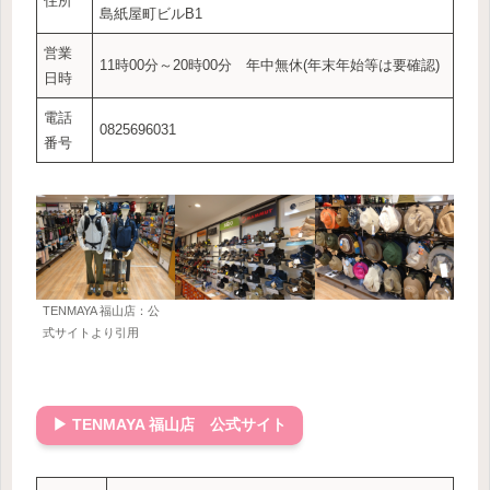
住所
島紙屋町ビルB1
営業
11時00分～20時00分 年中無休(年末年始等は要確認)
日時
電話
0825696031
番号
TENMAYA 福山店：公
式サイトより引用
▶ TENMAYA 福山店 公式サイト