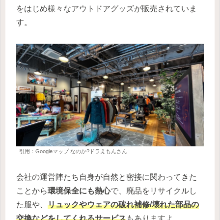
をはじめ様々なアウトドアグッズが販売されていま
す。
引用：Googleマップ なのか?ドラえもんさん
会社の運営陣たち自身が自然と密接に関わってきた
ことから
環境保全にも熱心
で、廃品をリサイクルし
た服や、
リュックやウェアの破れ補修/壊れた部品の
交換などをしてくれるサービス
もありますよ。