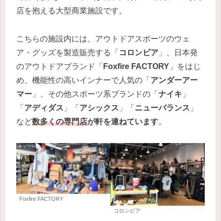
店を抱える大型商業施設です。
こちらの施設内には、アウトドアスポーツのウェ
ア・グッズを製造販売する「
コロンビア
」、日本発
のアウトドアブランド「
Foxfire FACTORY
」をはじ
め、機能性の高いインナーで人気の「
アンダーアー
マー
」、その他スポーツ系ブランドの「
ナイキ
」
「
アディダス
」「
アシックス
」「
ニューバランス
」
など
数多くの専門店
が軒を連ねています
。
Foxfire FACTORY
コロンビア