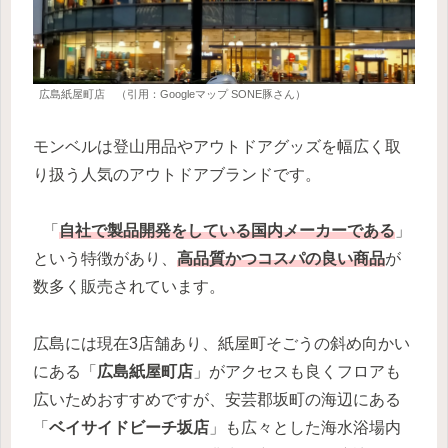
広島紙屋町店 （引用：Googleマップ SONE豚さん）
モンベルは登山用品やアウトドアグッズを幅広く取
り扱う人気のアウトドアブランドです。
「
自社で製品開発をしている国内メーカーである
」
という特徴があり、
高品質かつコスパの良い商品
が
数多く販売されています。
広島には現在3店舗あり、紙屋町そごうの斜め向かい
にある「
広島紙屋町店
」がアクセスも良くフロアも
広いためおすすめですが、安芸郡坂町の海辺にある
「
ベイサイドビーチ坂店
」も広々とした海水浴場内