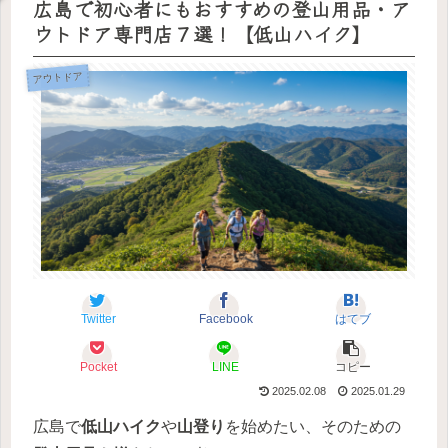
広島で初心者にもおすすめの登山用品・ア
ウトドア専門店７選！【低山ハイク】
アウトドア
Twitter
Facebook
はてブ
Pocket
LINE
コピー
2025.02.08
2025.01.29
広島で
低山ハイク
や
山登り
を始めたい、そのための