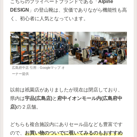
こちらのプライベートブランドである「
Alpine
DESIGN
」の登山靴は、安価でありながら機能性も高
く、初心者に人気となっています。
広島府中店 引用：Googleマップ オ
ーナー提供
以前は祇園店がありましたが現在は閉店しており、
県内は
宇品(広島店)
と
府中イオンモール内(広島府中
店)
の２店舗。
どちらも複合施設内にありセール品なども豊富です
ので、
お買い物のついでに覗いてみるのもおすすめ