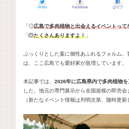
Twitter
Facebook
はてブ
「🙄
広島で多肉植物と出会えるイベントって
「🙆
たくさんありますよ！
」
ぷっくりとした葉に個性あふれるフォルム。
は、ここ広島でも愛好家が急増しています。
本記事では、
2026年に広島県内で多肉植物
した。地元の専門展示から全国規模の即売会
（新たなイベント情報は判明次第、随時更新し