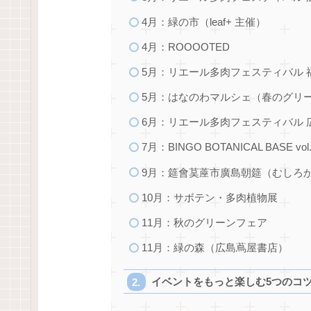
4月：緑の市（leaf+ 主催）
4月：ROOOOTED
5月：リエール多肉フェスティバル 
5月：はなのわマルシェ（春のグリーン
6月：リエール多肉フェスティバル 
7月：BINGO BOTANICAL BASE vol
9月：筵會茣蓙市廣島朝筵（むしろ
10月：サボテン・多肉植物展
11月：秋のグリーンフェア
11月：緑の森（広島蔦屋書店）
イベントをもっと楽しむ5つのコ